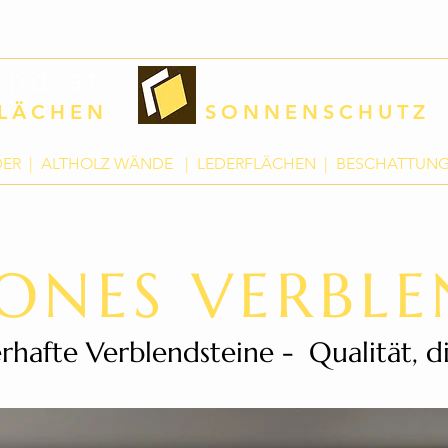
nd.at
FLÄCHEN
SONNENSCHUTZ
NDER | ALTHOLZ WÄNDE | LEDERFLÄCHEN | BESCHATTUN
Home
Sortiment
Leist
ONES VERBL
rhafte Verblendsteine - Qualität, di