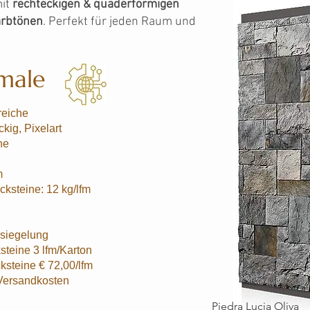
it
rechteckigen & quaderförmigen
arbtönen
. Perfekt für jeden Raum und
male
reiche
kig, Pixelart
ne
m
cksteine: 12 kg/lfm
rsiegelung
steine 3 lfm/Karton
ksteine € 72,00/lfm
ersandkosten
Piedra Lucia Oliva