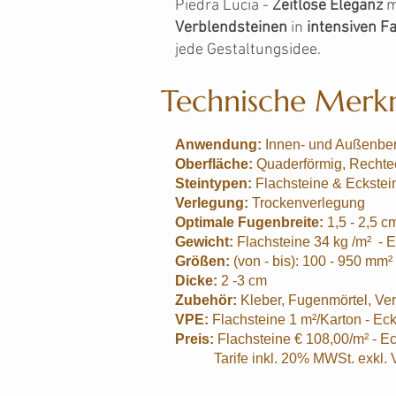
Piedra Lucia -
Zeitlose Eleganz
m
Verblendsteinen
in
intensiven F
jede Gestaltungsidee.
Technische Merk
Anwendung:
Innen- und Außenbe
Oberfläche:
Quaderförmig, Rechtec
Steintypen:
Flachsteine & Eckstei
Verlegung:
Trockenverlegung
Optimale Fugenbreite:
1,5 - 2,5 c
Gewicht:
Flachsteine 34 kg /m² - E
Größen:
(von - bis): 100 - 950 mm²
Dicke:
2 -3 cm
Zubehör:
Kleber, Fugenmörtel, Ve
VPE:
Flachsteine 1 m²/Karton - Eck
Preis:
Flachsteine € 108,00/m² - Ec
Tarife inkl. 20% MWSt. exkl. V