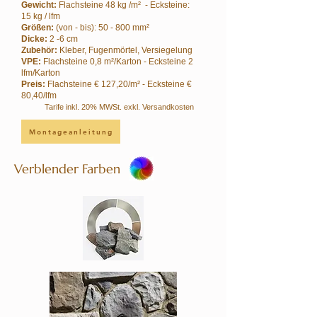
Gewicht:
Flachsteine 48 kg /m² - Ecksteine:
15 kg / lfm
Größen:
(von - bis): 50 - 800 mm²
Dicke:
2 -6 cm
Zubehör:
Kleber, Fugenmörtel, Versiegelung
VPE:
Flachsteine 0,8 m²/Karton - Ecksteine 2
lfm/Karton
Preis:
Flachsteine € 127,20/m² - Ecksteine €
80,40/lfm
Tarife inkl. 20% MWSt. exkl. Versandkosten
Montageanleitung
Verblender Farben