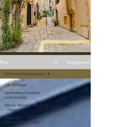
Registrieren
Blog
Sonnenschutzsysteme
Alle Beiträge
Alphenberg Leather
Lederwände
Altholz Wandverkleidung
- Timber
Exklusive
Wandverkleidungen