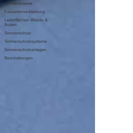
Verblendsteine
Fassadenverkleidung
Lederflächen Wände &
Böden
Sonnenschutz
Sonnenschutzsysteme
Sonnenschutzanlagen
Beschattungen